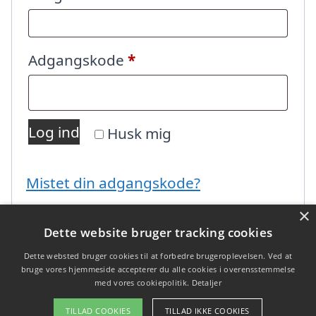
Påkrævet
Adgangskode
*
Log ind
Husk mig
Mistet din adgangskode?
×
Dette website bruger tracking cookies
Dette websted bruger cookies til at forbedre brugeroplevelsen. Ved at
bruge vores hjemmeside accepterer du alle cookies i overensstemmelse
med vores cookiepolitik.
Detaljer
Copyright 2026 - Pilanto Aps
TILLAD COOKIES
TILLAD IKKE COOKIES