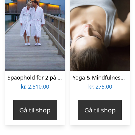
Spaophold for 2 på Hotel Skansen
Yoga & Mindfulness i Aarhus
kr.
2.510,00
kr.
275,00
Gå til shop
Gå til shop