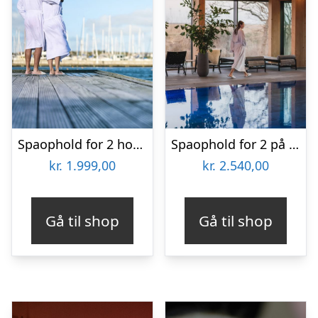
Spaophold for 2 hos Grand Hotel Stuer & Kurbad Limfjorden
Spaophold for 2 på Fjordgaarden
kr.
1.999,00
kr.
2.540,00
Gå til shop
Gå til shop